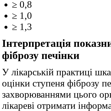
≥ 0,8
≥ 1,0
≥ 1,3
Інтерпретація показн
фіброзу печінки
У лікарській практиці шк
оцінки ступеня фіброзу пе
захворюваннями цього орг
лікареві отримати інформа