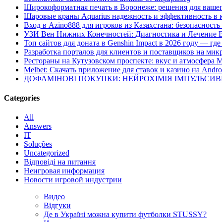
Широкоформатная печать в Воронеже: решения для вашег
Шаровые краны Aquarius надежность и эффективность в 
Вход в Azino888 для игроков из Казахстана: безопасност
УЗИ Вен Нижних Конечностей: Диагностика и Лечение 
Топ сайтов для доната в Genshin Impact в 2026 году — г
Разработка порталов для клиентов и поставщиков на мик
Рестораны на Кутузовском проспекте: вкус и атмосфера 
Melbet: Скачать приложение для ставок и казино на Andro
ДОФАМІНОВІ ПОКУПКИ: НЕЙРОХІМІЯ ІМПУЛЬСИ
Categories
All
Answers
IT
Soluções
Uncategorized
Відповіді на питання
Неигровая информация
Новости игровой индустрии
Видео
Відгуки
Де в Україні можна купити футболки STUSSY?