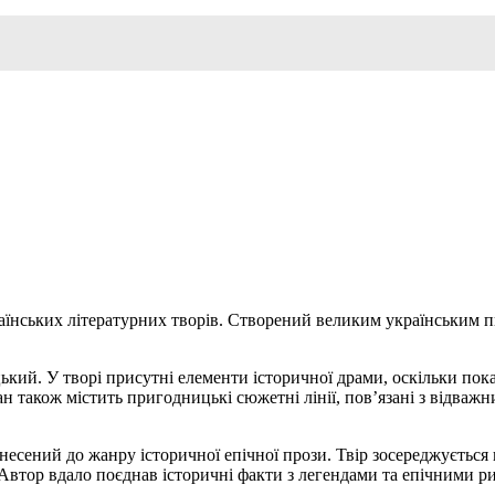
країнських літературних творів. Створений великим українським
ий. У творі присутні елементи історичної драми, оскільки пока
н також містить пригодницькі сюжетні лінії, пов’язані з відваж
есений до жанру історичної епічної прози. Твір зосереджується 
м. Автор вдало поєднав історичні факти з легендами та епічними 