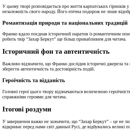
У цьому творі розповідається про життя карпатських гірників у
незалежність свого народу. Його епічна подорож не лише відображ
Романтизація природи та національних традицій
Франко вдало поєднав історичний наратив із романтичним описо
робить твір “Захар Беркут” ще більш привабливим для читача.
Історичний фон та автентичність
Важливо відзначити, що Франко дослідив історичні джерела та в
зберегти автентичність та достовірність подій.
Героїчність та відданість
Головні герої цього твору відзначаються величезною героїчністю
справжніми героями для читача.
Ітогові роздуми
У завершення важко не зазначити, що “Захар Беркут” – це не лиш
відкриває перед нами світ давньої Русі, де відбувались великі п