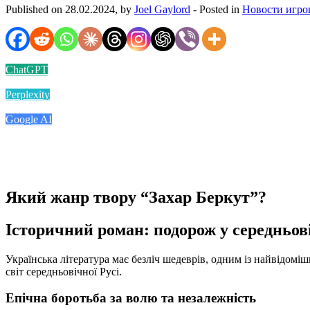
Published on 28.02.2024, by
Joel Gaylord
- Posted in
Новости игро
ChatGPT
Perplexity
Google AI
Який жанр твору “Захар Беркут”?
Історичний роман: подорож у середньов
Українська література має безліч шедеврів, одним із найвідомі
світ середньовічної Русі.
Епічна боротьба за волю та незалежність