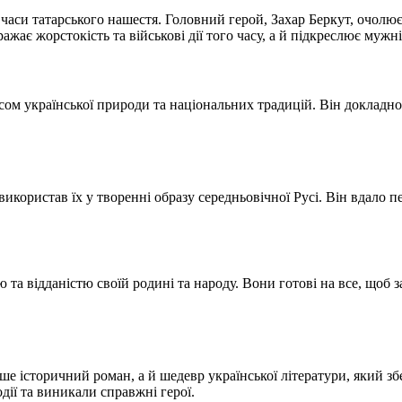
 часи татарського нашестя. Головний герой, Захар Беркут, очолює
ає жорстокість та військові дії того часу, а й підкреслює мужніс
м української природи та національних традицій. Він докладно 
икористав їх у творенні образу середньовічної Русі. Він вдало п
 та відданістю своїй родині та народу. Вони готові на все, щоб з
е історичний роман, а й шедевр української літератури, який збе
одії та виникали справжні герої.