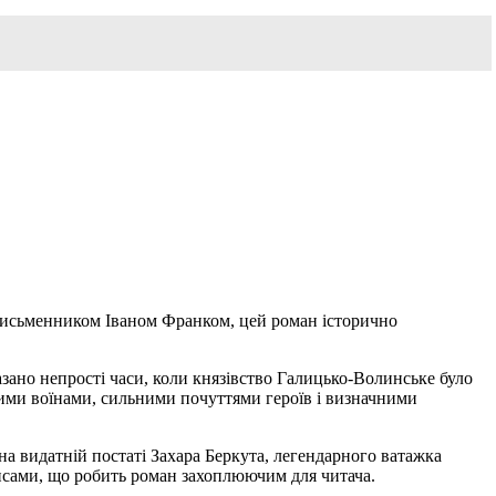
 письменником Іваном Франком, цей роман історично
зано непрості часи, коли князівство Галицько-Волинське було
ними воїнами, сильними почуттями героїв і визначними
на видатній постаті Захара Беркута, легендарного ватажка
рисами, що робить роман захоплюючим для читача.