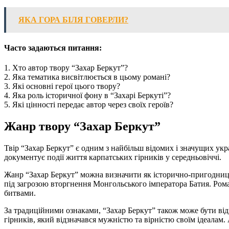
ЯКА ГОРА БІЛЯ ГОВЕРЛИ?
Часто задаються питання:
1. Хто автор твору “Захар Беркут”?
2. Яка тематика висвітлюється в цьому романі?
3. Які основні герої цього твору?
4. Яка роль історичної фону в “Захарі Беркуті”?
5. Які цінності передає автор через своїх героїв?
Жанр твору “Захар Беркут”
Твір “Захар Беркут” є одним з найбільш відомих і значущих у
документує події життя карпатських гірників у середньовіччі.
Жанр “Захар Беркут” можна визначити як історично-пригодницьк
під загрозою вторгнення Монгольського імператора Батия. Рома
битвами.
За традиційними ознаками, “Захар Беркут” також може бути відн
гірників, який відзначався мужністю та вірністю своїм ідеала