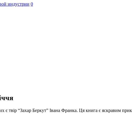
вой индустрии
0
іччя
ших є твір “Захар Беркут” Івана Франка. Ця книга є яскравим прик