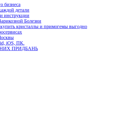
о бизнеса
каждой детали
ь и инструкции
Варикозной Болезни
де купить кристаллы и примогемы выгодно
росервисах
Москвы
id, iOS, ПК.
ВНИХ ПРИДБАНЬ