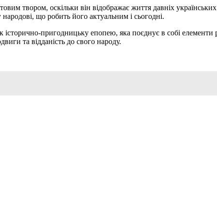
вим твором, оскільки він відображає життя давніх українських гр
у народові, що робить його актуальним і сьогодні.
к історично-пригодницьку епопею, яка поєднує в собі елементи р
двиги та відданість до свого народу.