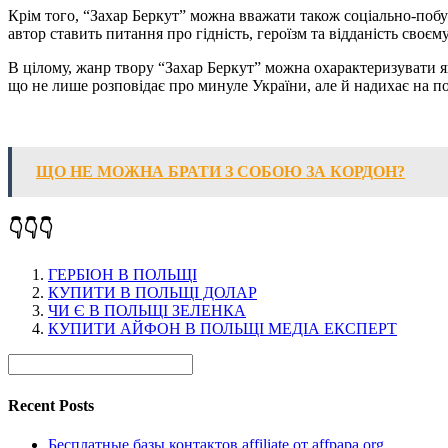
Крім того, “Захар Беркут” можна вважати також соціально-побуто
автор ставить питання про гідність, героїзм та відданість своєм
В цілому, жанр твору “Захар Беркут” можна охарактеризувати я
що не лише розповідає про минуле України, але й надихає на по
ЩО НЕ МОЖНА БРАТИ З СОБОЮ ЗА КОРДОН?
👇👇👇
ГЕРБІОН В ПОЛЬЩІ
КУПИТИ В ПОЛЬЩІ ДОЛАР
ЧИ Є В ПОЛЬЩІ ЗЕЛЕНКА
КУПИТИ АЙФОН В ПОЛЬЩІ МЕДІА ЕКСПЕРТ
Recent Posts
Бесплатные базы контактов affiliate от affpapa.org