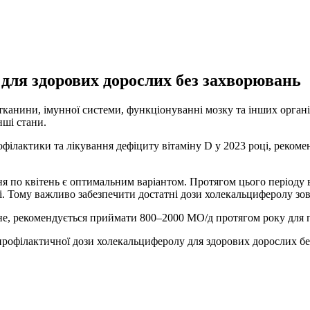
для здорових дорослих без захворювань
ї тканини, імунної системи, функціонуванні мозку та інших орган
нші стани.
офілактики та лікування дефіциту вітаміну D у 2023 році, реко
я по квітень є оптимальним варіантом. Протягом цього періоду 
рі. Тому важливо забезпечити достатні дози холекальциферолу з
не, рекомендується приймати 800–2000 МО/д протягом року для п
офілактичної дози холекальциферолу для здорових дорослих без