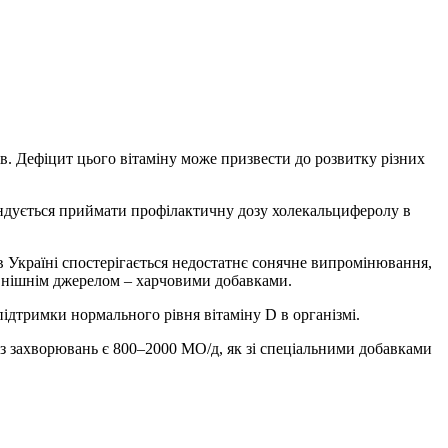
ів. Дефіцит цього вітаміну може призвести до розвитку різних
мендується приймати профілактичну дозу холекальциферолу в
в Україні спостерігається недостатнє сонячне випромінювання,
овнішнім джерелом – харчовими добавками.
ідтримки нормального рівня вітаміну D в організмі.
 захворювань є 800–2000 МО/д, як зі спеціальними добавками