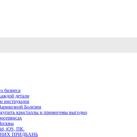
о бизнеса
каждой детали
ь и инструкции
Варикозной Болезни
де купить кристаллы и примогемы выгодно
росервисах
Москвы
id, iOS, ПК.
ВНИХ ПРИДБАНЬ