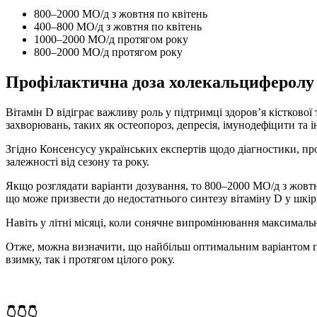
800–2000 МО/д з жовтня по квітень
400–800 МО/д з жовтня по квітень
1000–2000 МО/д протягом року
800–2000 МО/д протягом року
Профілактична доза холекальциферолу 
Вітамін D відіграє важливу роль у підтримці здоров’я кістково
захворювань, таких як остеопороз, депресія, імунодефіцити та і
Згідно Консенсусу українських експертів щодо діагностики, пр
залежності від сезону та року.
Якщо розглядати варіанти дозування, то 800–2000 МО/д з жовтн
що може призвести до недостатнього синтезу вітаміну D у шкі
Навіть у літні місяці, коли сонячне випромінювання максималь
Отже, можна визначити, що найбільш оптимальним варіантом пр
взимку, так і протягом цілого року.
👇👇👇