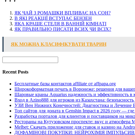
ЯК ЧАЙ З РОМАШКИ ВПЛИВАЄ НА СОН?
В ЯКІ РЕАКЦІЇ ВСТУПАЄ БЕНЗЕН
ЯКА КРАЩЕ СТЕЛЯ В ВАННІЙ КІМНАТІ
ЯК ПРАВИЛЬНО ПИСАТИ ВСИХ ЧИ ВСІХ?
ЯК МОЖНА КЛАСИФІКУВАТИ ТВАРИН
Recent Posts
Бесплатные базы контактов affiliate от affpapa.org
Широкоформатная печать в Воронеже: решения для вашег
Шаровые краны Aquarius надежность и эффективность в 
Вход в Azino888 для игроков из Казахстана: безопасност
УЗИ Вен Нижних Конечностей: Диагностика и Лечение 
Топ сайтов для доната в Genshin Impact в 2026 году — г
Разработка порталов для клиентов и поставщиков на мик
Рестораны на Кутузовском проспекте: вкус и атмосфера 
Melbet: Скачать приложение для ставок и казино на Andro
ДОФАМІНОВІ ПОКУПКИ: НЕЙРОХІМІЯ ІМПУЛЬСИ