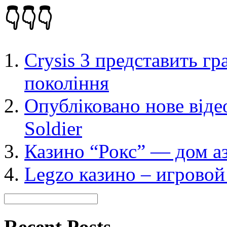
👇👇👇
Crysis 3 представить г
покоління
Опубліковано нове відео
Soldier
Казино “Рокс” — дом а
Legzo казино – игровой
Recent Posts