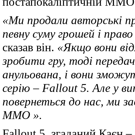
постапокаліптичній ММО
«Ми продали авторські пра
певну суму грошей і прав
сказав він.
«Якщо вони ві
зробити гру, тоді переда
анульована, і вони зможу
серію – Fallout 5.
Але у в
повернеться до нас, ми з
MMO ».
Fallout 5, згаданий Каєн –