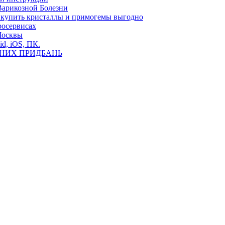
Варикозной Болезни
де купить кристаллы и примогемы выгодно
росервисах
Москвы
id, iOS, ПК.
ВНИХ ПРИДБАНЬ