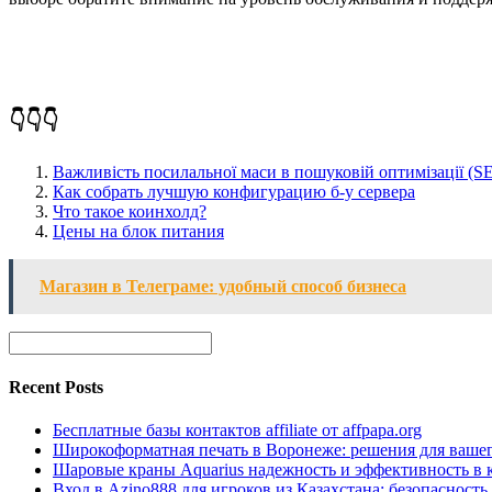
👇👇👇
Важливість посилальної маси в пошуковій оптимізації (S
Как собрать лучшую конфигурацию б-у сервера
Что такое коинхолд?
Цены на блок питания
Магазин в Телеграме: удобный способ бизнеса
Recent Posts
Бесплатные базы контактов affiliate от affpapa.org
Широкоформатная печать в Воронеже: решения для вашег
Шаровые краны Aquarius надежность и эффективность в 
Вход в Azino888 для игроков из Казахстана: безопасност