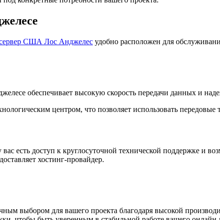
джелесе
сервер США Лос Анджелес
удобно расположен для обслуживани
джелесе обеспечивает высокую скорость передачи данных и над
хнологическим центром, что позволяет использовать передовые 
у вас есть доступ к круглосуточной технической поддержке и в
доставляет хостинг-провайдер.
чным выбором для вашего проекта благодаря высокой производ
ки, чтобы быть уверенным в стабильной работе вашего онлайн-