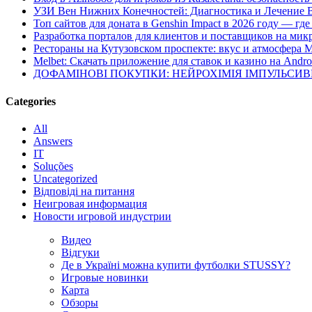
УЗИ Вен Нижних Конечностей: Диагностика и Лечение 
Топ сайтов для доната в Genshin Impact в 2026 году — г
Разработка порталов для клиентов и поставщиков на мик
Рестораны на Кутузовском проспекте: вкус и атмосфера 
Melbet: Скачать приложение для ставок и казино на Andro
ДОФАМІНОВІ ПОКУПКИ: НЕЙРОХІМІЯ ІМПУЛЬСИ
Categories
All
Answers
IT
Soluções
Uncategorized
Відповіді на питання
Неигровая информация
Новости игровой индустрии
Видео
Відгуки
Де в Україні можна купити футболки STUSSY?
Игровые новинки
Карта
Обзоры