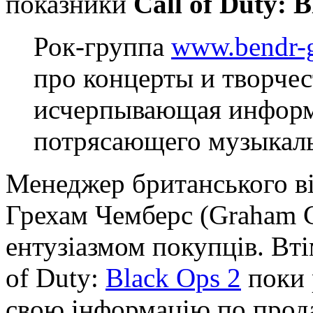
показники
Call of Duty: 
Рок-группа
www.bendr-g
про концерты и творчест
исчерпывающая информа
потрясающего музыкаль
Менеджер британського в
Грехам Чемберс (Graham 
ентузіазмом покупців. Вті
of Duty:
Black Ops 2
поки 
свою інформацію по прод