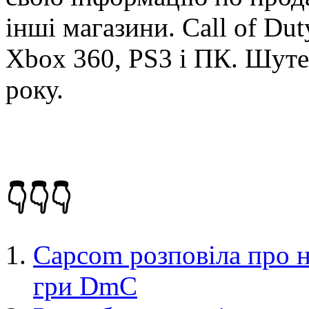
інші магазини. Call of Du
Xbox 360, PS3 і ПК. Шуте
року.
👇👇👇
Capcom розповіла про н
гри DmC