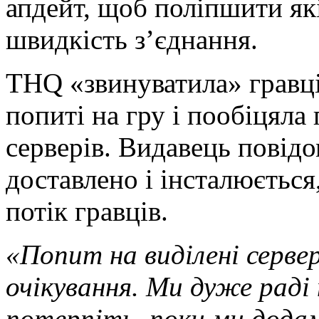
апдейт, щоб поліпшити які
швидкість з’єднання.
THQ «звинуватила» гравці
попиті на гру і пообіцяла 
серверів. Видавець повід
доставлено і інсталюєтьс
потік гравців.
«Попит на виділені серве
очікування.
Ми дуже раді т
потерпіть, поки ми додам