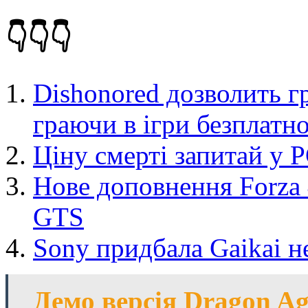
👇👇👇
Dishonored дозволить 
граючи в ігри безплатн
Ціну смерті запитай у 
Нове доповнення Forza 
GTS
Sony придбала Gaikai не
Демо версія Dragon Ag