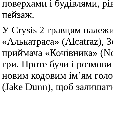
поверхами і будівлями, рі
пейзаж.
У Crysis 2 гравцям належи
«Алькатраса» (Alcatraz), З
приймача «Кочівника» (N
гри. Проте були і розмови
новим кодовим ім’ям голо
(Jake Dunn), щоб залишати