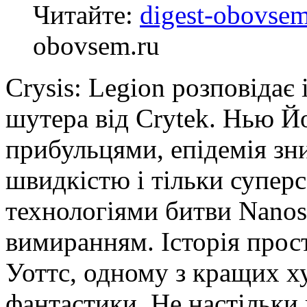
Читайте:
digest-obovsem
obovsem.ru
Crysis: Legion розповідає
шутера від Crytek. Нью 
прибульцями, епідемія зн
швидкістю і тільки супер
технологіями битви Nanosu
вимиранням. Історія прост
Уоттс, одному з кращих х
фантастики. Не настільки 