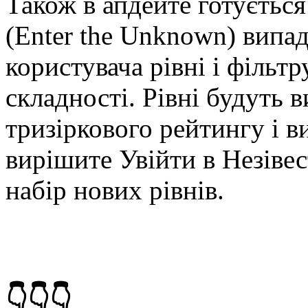
Також в апдейте готуєтьс
(Enter the Unknown) випа
користувача рівні і фільтр
складності. Рівні будуть 
тризіркового рейтингу і в
вирішите Увійти в Незівес
набір нових рівнів.
👇👇👇