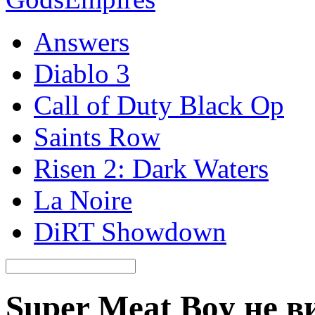
Answers
Diablo 3
Call of Duty Black Op
Saints Row
Risen 2: Dark Waters
La Noire
DiRT Showdown
Super Meat Boy не в