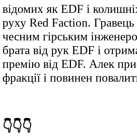
відомих як EDF і колишн
руху Red Faction. Гравец
чесним гірським інженером
брата від рук EDF і отри
премію від EDF. Алек при
фракції і повинен повали
👇👇👇