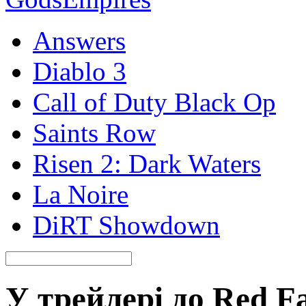
Answers
Diablo 3
Call of Duty Black Op
Saints Row
Risen 2: Dark Waters
La Noire
DiRT Showdown
У трейлері до Red F