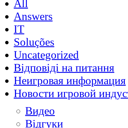
All
Answers
IT
Soluções
Uncategorized
Відповіді на питання
Неигровая информация
Новости игровой индус
Видео
Відгуки