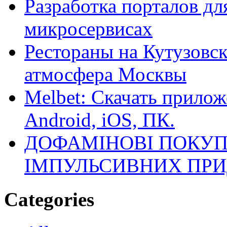
Разработка порталов дл
микросервисах
Рестораны на Кутузовск
атмосфера Москвы
Melbet: Скачать прилож
Android, iOS, ПК.
ДОФАМІНОВІ ПОКУП
ІМПУЛЬСИВНИХ ПРИ
Categories