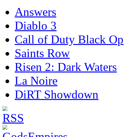
Answers
Diablo 3
Call of Duty Black Op
Saints Row
Risen 2: Dark Waters
La Noire
DiRT Showdown