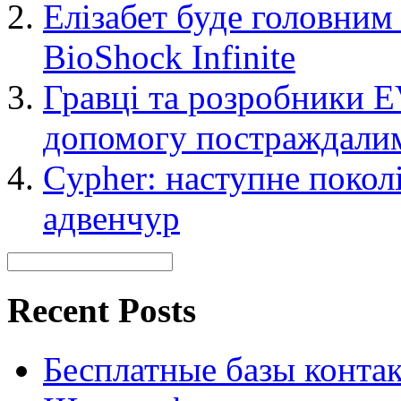
Елізабет буде головним
BioShock Infinite
Гравці та розробники 
допомогу постраждалим
Cypher: наступне покол
адвенчур
Recent Posts
Бесплатные базы контакто